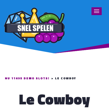
Toggle
navigat
NU 11695 DEMO SLOTS!
>
LE COWBOY
Le Cowboy