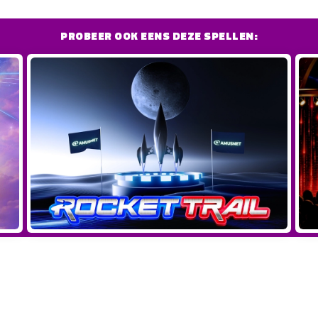
PROBEER OOK EENS DEZE SPELLEN: