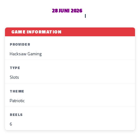
28 JUNI 2026
GAME INFORMATION
PROVIDER
Hacksaw Gaming
TYPE
Slots
THEME
Patriotic
REELS
6