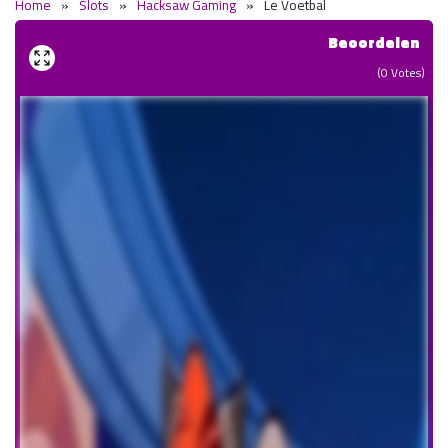
Home
»
Slots
»
Hacksaw Gaming
»
Le Voetbal
Beoordelen
(
0
Votes)