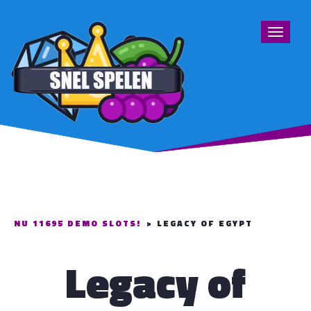
Toggle
navigat
NU 11695 DEMO SLOTS!
>
LEGACY OF EGYPT
Legacy of