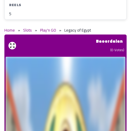
REELS
5
Home
»
Slots
»
Play'n GO
»
Legacy of Egypt
Beoordelen
(
0
Votes)