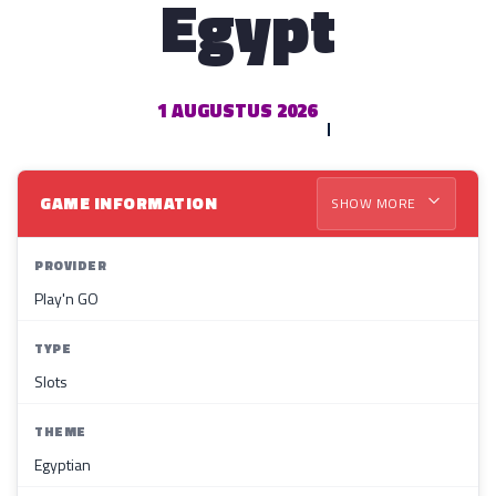
Egypt
1 AUGUSTUS 2026
GAME INFORMATION
SHOW MORE
PROVIDER
Play'n GO
TYPE
Slots
THEME
Egyptian