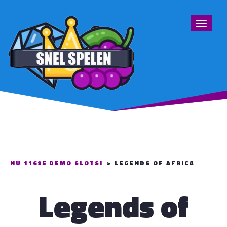
Toggle
navigat
NU 11695 DEMO SLOTS!
>
LEGENDS OF AFRICA
Legends of