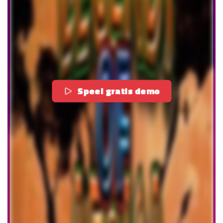
Speel gratis demo