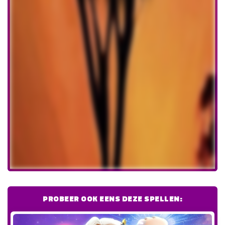
PROBEER OOK EENS DEZE SPELLEN: