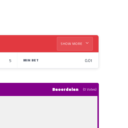
SHOW MORE
5
0.01
MIN BET
Beoordelen
(
0
Votes)