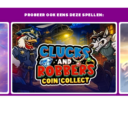
PROBEER OOK EENS DEZE SPELLEN: