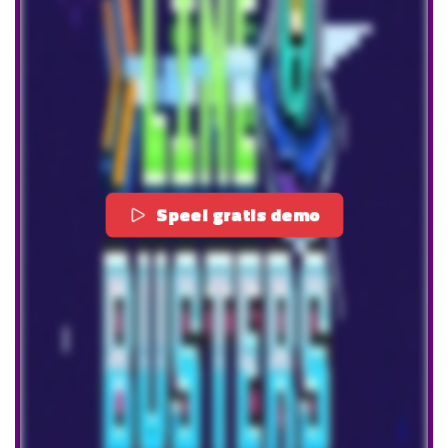
Speel gratis demo