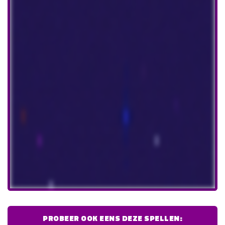
PROBEER OOK EENS DEZE SPELLEN: