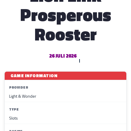
Prosperous
Rooster
26 JULI 2026
GAME INFORMATION
PROVIDER
Light & Wonder
TYPE
Slots