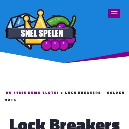
Toggle
navigat
NU 11695 DEMO SLOTS!
>
LOCK BREAKERS – GOLDEN
NUTS
Lock Breakers