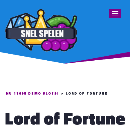
Toggle
navigat
NU 11695 DEMO SLOTS!
>
LORD OF FORTUNE
Lord of Fortune