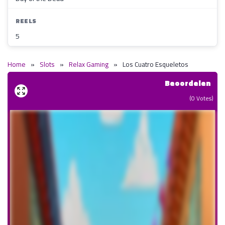
REELS
5
Home
»
Slots
»
Relax Gaming
»
Los Cuatro Esqueletos
Beoordelen
(
0
Votes)