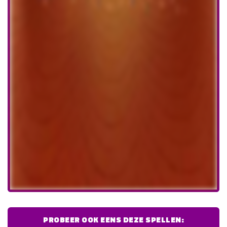
PROBEER OOK EENS DEZE SPELLEN: