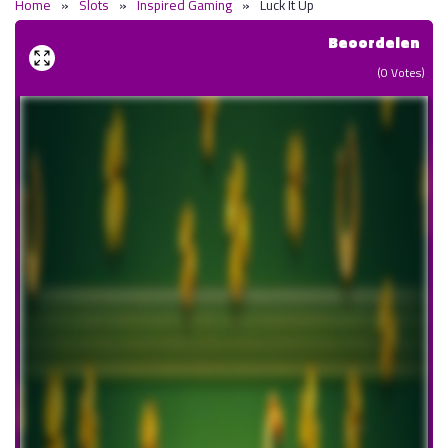
Home
»
Slots
»
Inspired Gaming
»
Luck It Up
Beoordelen
(
0
Votes)