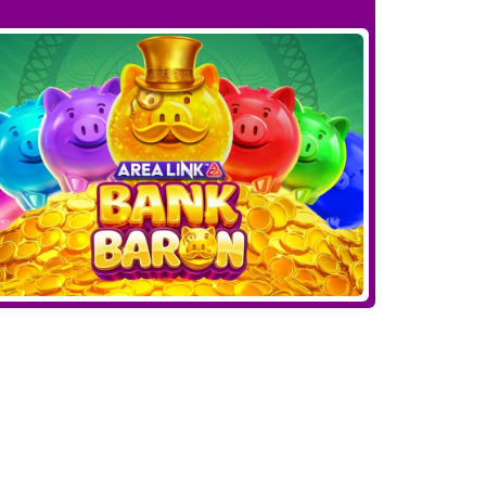
VOLGENDE
Lucky 88