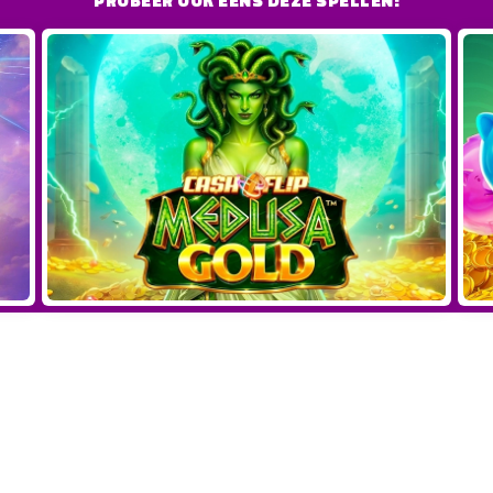
PROBEER OOK EENS DEZE SPELLEN: