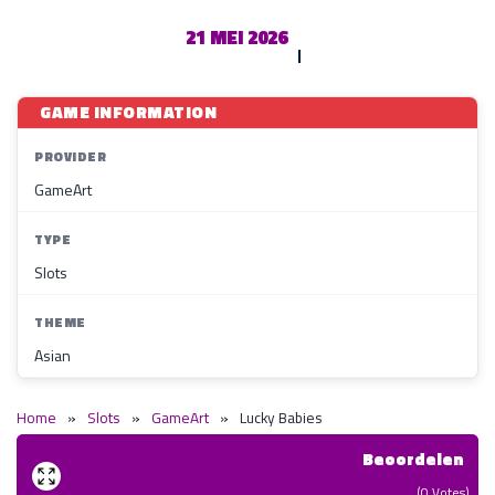
21 MEI 2026
GAME INFORMATION
PROVIDER
GameArt
TYPE
Slots
THEME
Asian
Home
»
Slots
»
GameArt
»
Lucky Babies
Beoordelen
(
0
Votes)