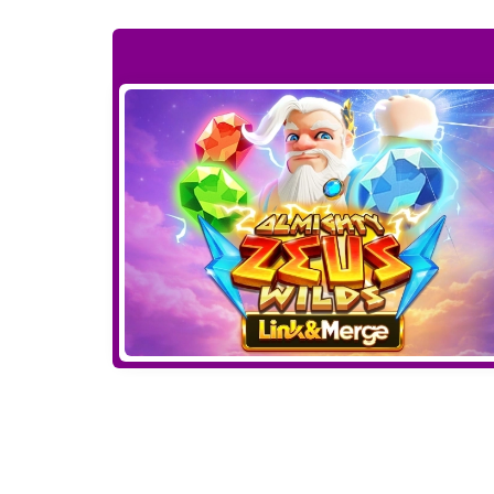
VORIGE