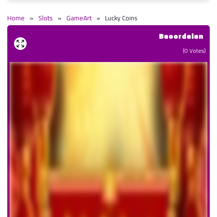
Home
»
Slots
»
GameArt
»
Lucky Coins
Beoordelen
(
0
Votes)