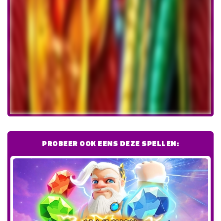
PROBEER OOK EENS DEZE SPELLEN: