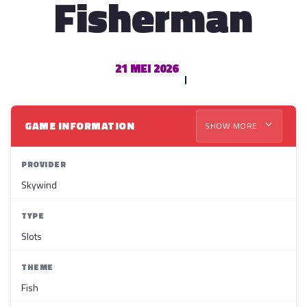
Fisherman
21 MEI 2026
GAME INFORMATION
SHOW MORE
PROVIDER
Skywind
TYPE
Slots
THEME
Fish