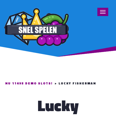
Toggle
navigat
NU 11695 DEMO SLOTS!
>
LUCKY FISHERMAN
Lucky