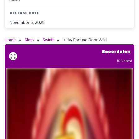
RELEASE DATE
November 6, 2025
Home
»
Slots
»
Swintt
»
Lucky Fortune Door Wild
Beoordelen
(
0
Votes)