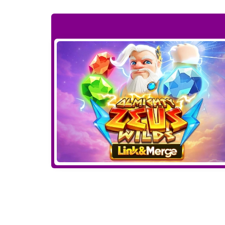
VORIGE