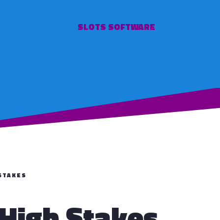
SLOTS SOFTWARE
STAKES
 High Stakes