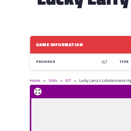
GAME INFORMATION
IGT
PROVIDER
TYPE
Home
»
Slots
»
IGT
»
Lucky Larry's Lobstermania Hi