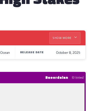
SHOW MORE
Ocean
October 8, 2025
RELEASE DATE
Beoordelen
(
0
Votes)