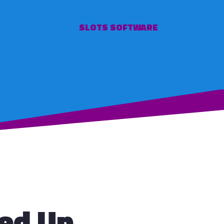
SLOTS SOFTWARE
ced Up