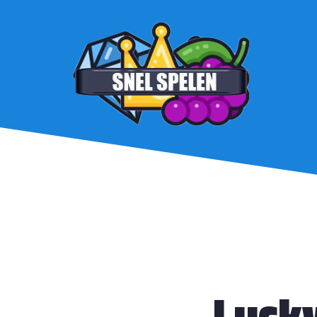
Lucky