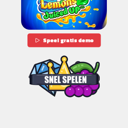
Speel gratis demo