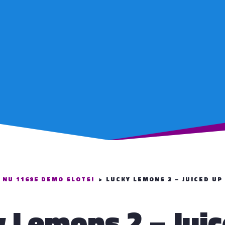
NU 11695 DEMO SLOTS!
>
LUCKY LEMONS 2 – JUICED UP
 Lemons 2 – Jui