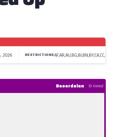
, 2026
AF,AR,AU,BG,BI,BN,BY,CA,CC,CF,CH,CN,CO,CU,CX
RESTRICTIONS
Beoordelen
(
0
Votes)