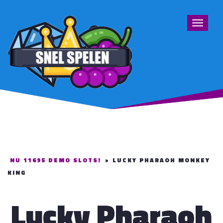
Toggle
navigat
NU 11695 DEMO SLOTS!
>
LUCKY PHARAOH MONKEY
KING
Lucky Pharaoh