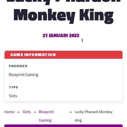
Monkey King
21 JANUARI 2023
GAME INFORMATION
PROVIDER
Blueprint Gaming
TYPE
Slots
Home
»
Slots
»
Blueprint
»
Lucky Pharaoh Monkey
Gaming
King