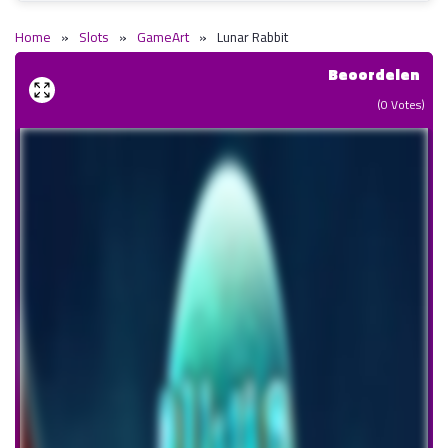
Home
»
Slots
»
GameArt
»
Lunar Rabbit
Beoordelen
(
0
Votes)