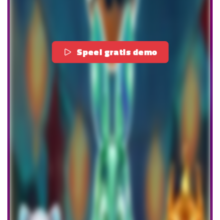
Speel gratis demo