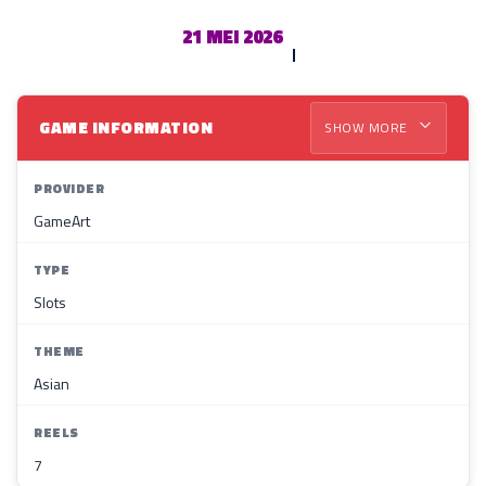
21 MEI 2026
GAME INFORMATION
SHOW MORE
PROVIDER
GameArt
TYPE
Slots
THEME
Asian
REELS
7