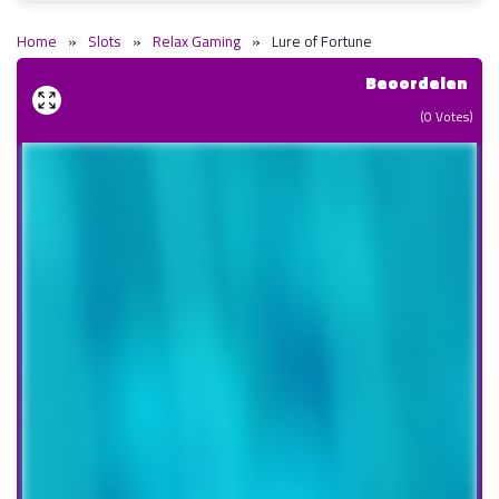
Home
»
Slots
»
Relax Gaming
»
Lure of Fortune
Beoordelen
(
0
Votes)