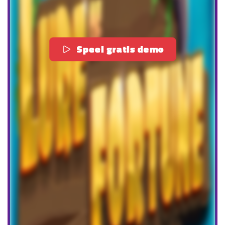
Speel gratis demo