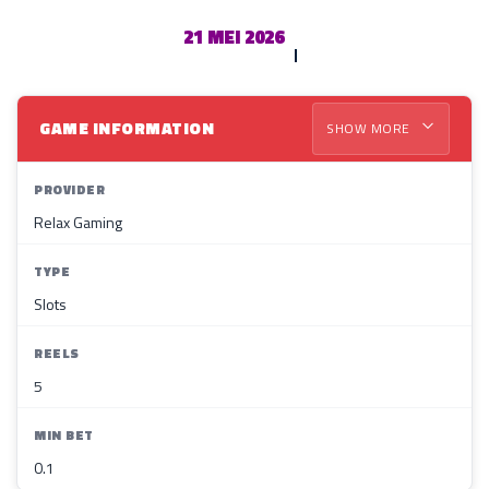
21 MEI 2026
GAME INFORMATION
SHOW MORE
PROVIDER
Relax Gaming
TYPE
Slots
REELS
5
MIN BET
0.1