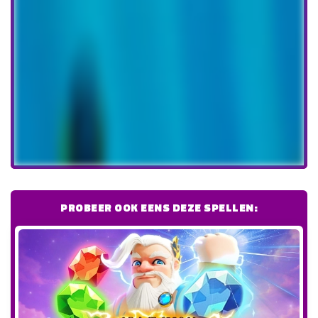
PROBEER OOK EENS DEZE SPELLEN: