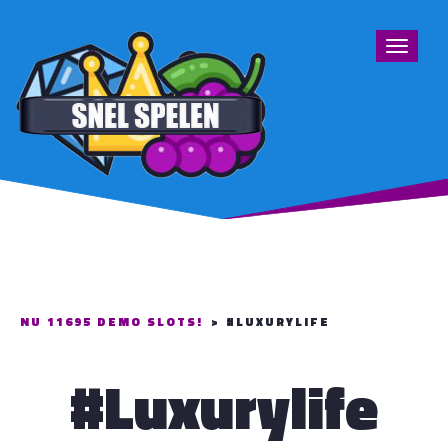
Toggle
navigat
NU 11695 DEMO SLOTS!
>
#LUXURYLIFE
#Luxurylife