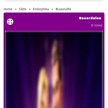
Home
»
Slots
»
Endorphina
»
#Luxurylife
Beoordelen
(
0
Votes)