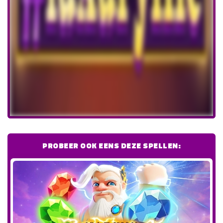
PROBEER OOK EENS DEZE SPELLEN: