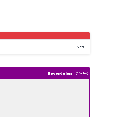
Slots
Beoordelen
(
0
Votes)