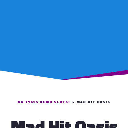
NU 11695 DEMO SLOTS!
>
MAD HIT OASIS
Mad Hit Oasis