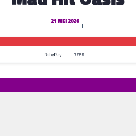
21 MEI 2026
RubyPlay
TYPE