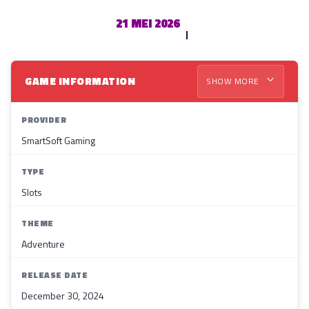
21 MEI 2026
GAME INFORMATION
SHOW MORE
PROVIDER
SmartSoft Gaming
TYPE
Slots
THEME
Adventure
RELEASE DATE
December 30, 2024