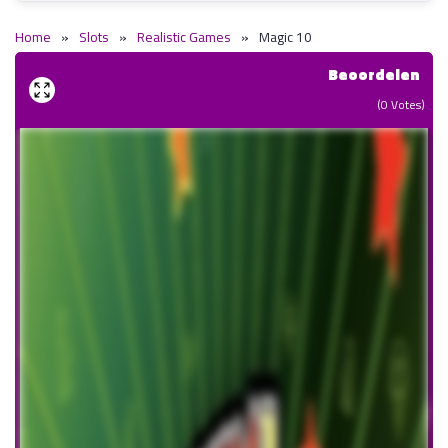
Home
»
Slots
»
Realistic Games
»
Magic 10
Beoordelen
(
0
Votes)