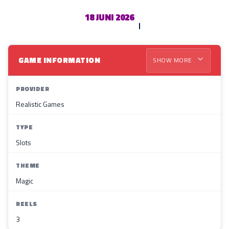
18 JUNI 2026
GAME INFORMATION
SHOW MORE
PROVIDER
Realistic Games
TYPE
Slots
THEME
Magic
REELS
3