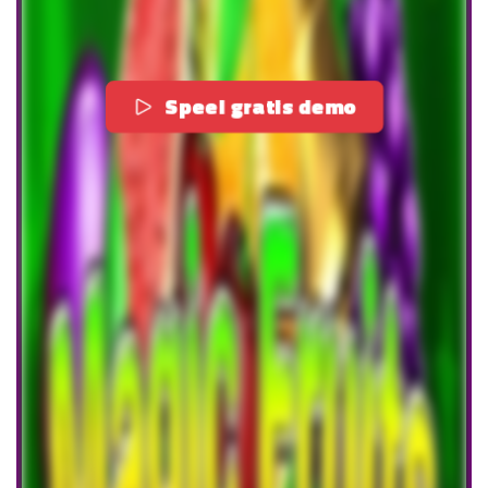
Speel gratis demo