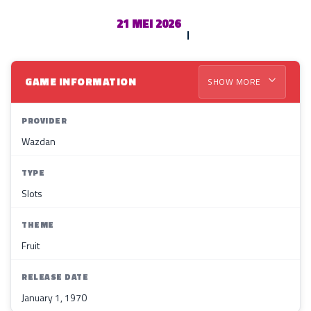
21 MEI 2026
GAME INFORMATION
SHOW MORE
PROVIDER
Wazdan
TYPE
Slots
THEME
Fruit
RELEASE DATE
January 1, 1970