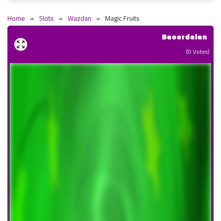
Home
»
Slots
»
Wazdan
»
Magic Fruits
Beoordelen
(
0
Votes)