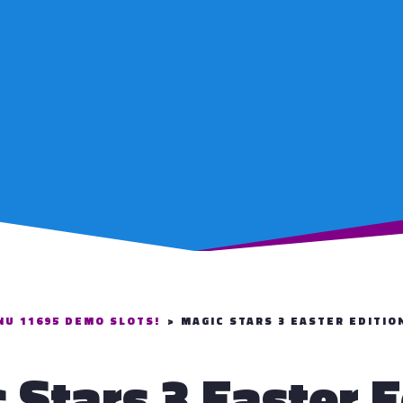
NU 11695 DEMO SLOTS!
>
MAGIC STARS 3 EASTER EDITIO
 Stars 3 Easter E