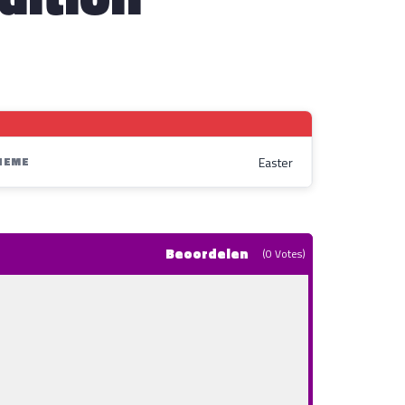
Easter
HEME
Beoordelen
(
0
Votes)