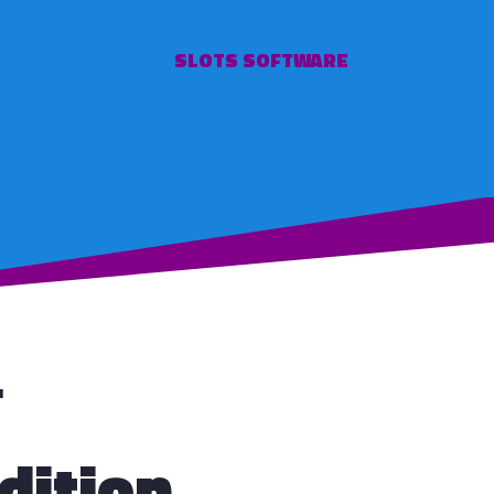
SLOTS SOFTWARE
N
dition