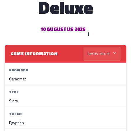
Deluxe
10 AUGUSTUS 2026
GAME INFORMATION
SHOW MORE
PROVIDER
Gamomat
TYPE
Slots
THEME
Egyptian