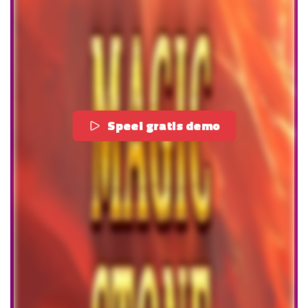
Speel gratis demo