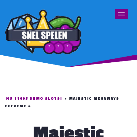
Toggle
navigat
NU 11695 DEMO SLOTS!
>
MAJESTIC MEGAWAYS
EXTREME 4
Majestic