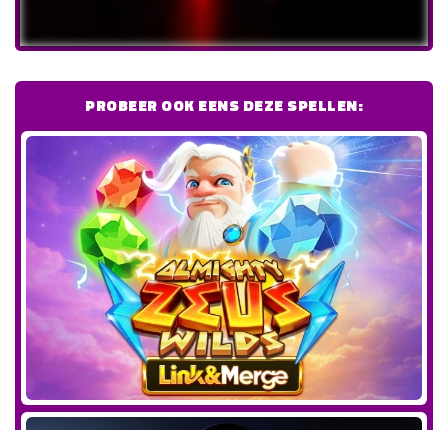
PROBEER OOK EENS DEZE SPELLEN: