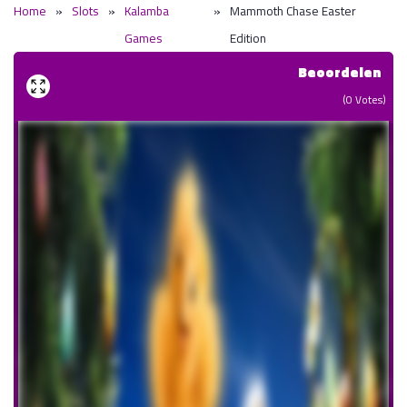
Home
»
Slots
»
Kalamba
»
Mammoth Chase Easter
Games
Edition
Beoordelen
(
0
Votes)