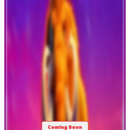
Coming Soon