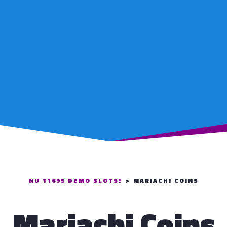
NU 11695 DEMO SLOTS!
>
MARIACHI COINS
Mariachi Coins