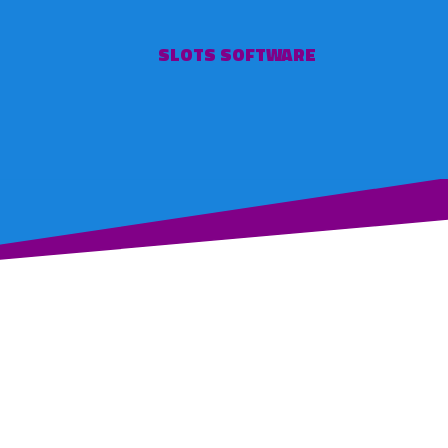
SLOTS SOFTWARE