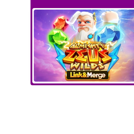
VORIGE
Bamboo Ways