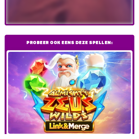
PROBEER OOK EENS DEZE SPELLEN: