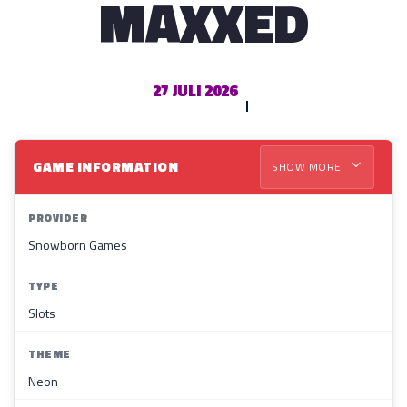
MAXXED
27 JULI 2026
GAME INFORMATION
SHOW MORE
PROVIDER
Snowborn Games
TYPE
Slots
THEME
Neon