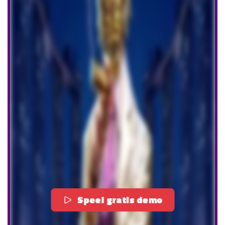
Speel gratis demo