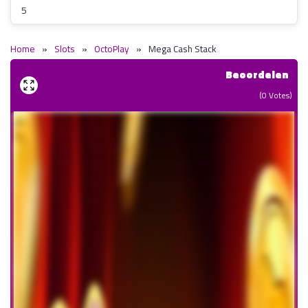
5
Home
»
Slots
»
OctoPlay
»
Mega Cash Stack
Beoordelen
(
0
Votes)