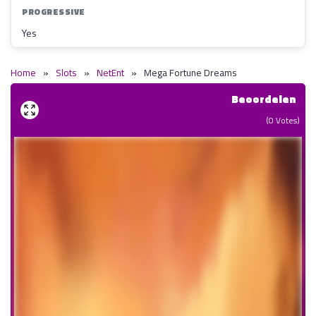
PROGRESSIVE
Yes
Home
»
Slots
»
NetEnt
»
Mega Fortune Dreams
Beoordelen
(
0
Votes)