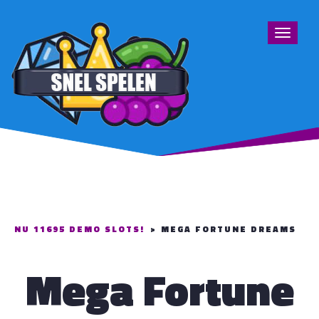
Toggle
navigat
NU 11695 DEMO SLOTS!
>
MEGA FORTUNE DREAMS
Mega Fortune