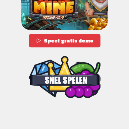
Speel gratis demo