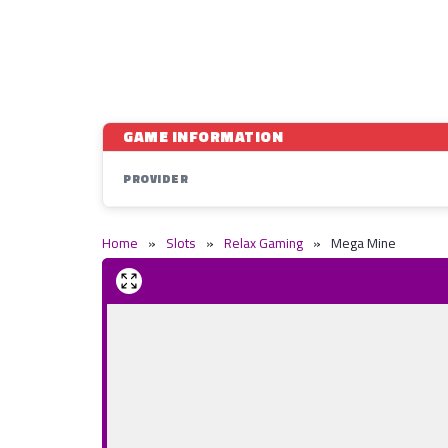
GAME INFORMATION
PROVIDER
Home
»
Slots
»
Relax Gaming
»
Mega Mine