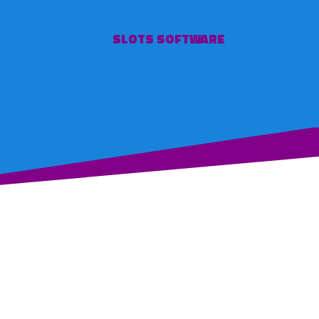
SLOTS SOFTWARE