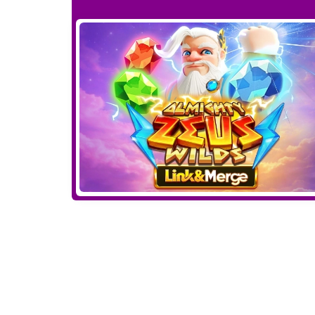
VORIGE
Mega Masks