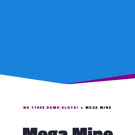
NU 11695 DEMO SLOTS!
>
MEGA MINE
Mega Mine