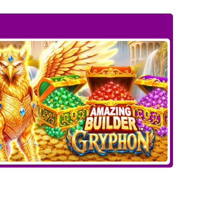
VOLGENDE