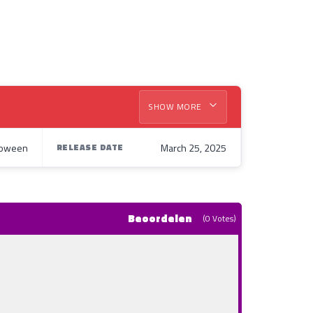
SHOW MORE
loween
March 25, 2025
RELEASE DATE
Beoordelen
(
0
Votes)