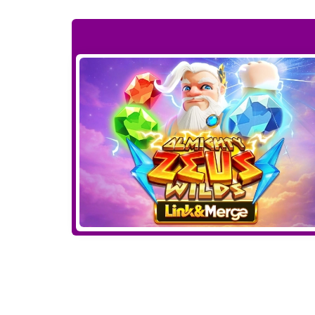
VORIGE