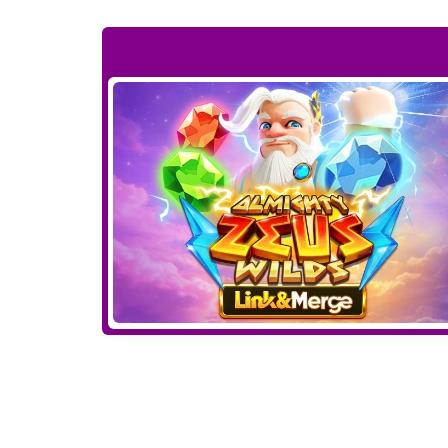
VORIGE