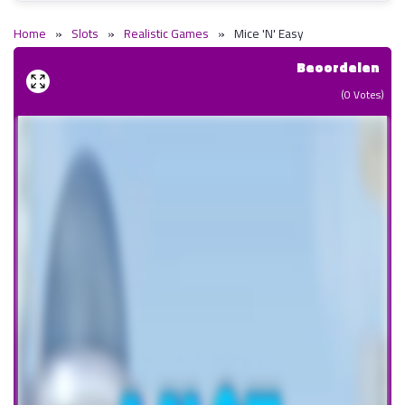
Home
»
Slots
»
Realistic Games
»
Mice 'N' Easy
Beoordelen
(
0
Votes)