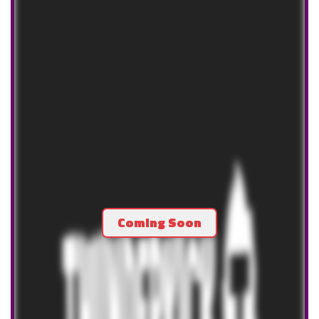
Coming Soon