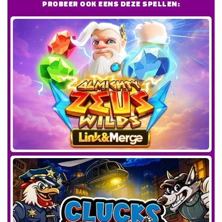
PROBEER OOK EENS DEZE SPELLEN: