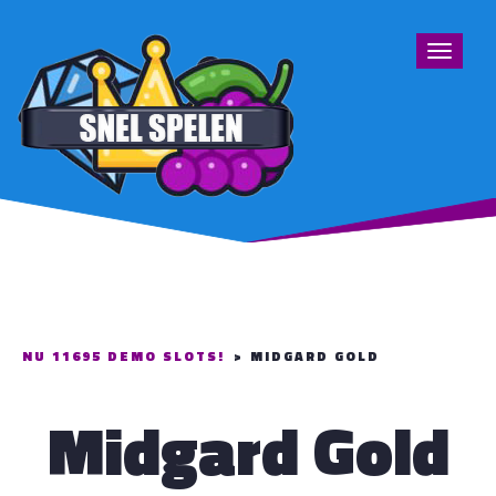
Toggle
navigat
NU 11695 DEMO SLOTS!
>
MIDGARD GOLD
Midgard Gold