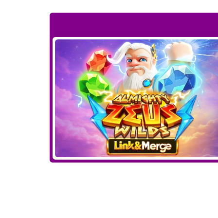
VORIGE