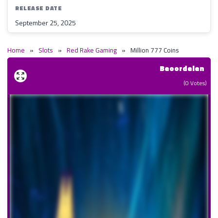
RELEASE DATE
September 25, 2025
Home
»
Slots
»
Red Rake Gaming
»
Million 777 Coins
Beoordelen
(
0
Votes)