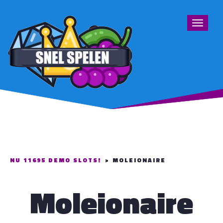
Toggle
navigat
NU 11695 DEMO SLOTS!
>
MOLEIONAIRE
Moleionaire