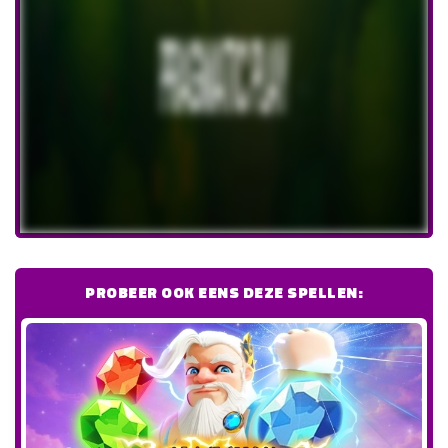
PROBEER OOK EENS DEZE SPELLEN: