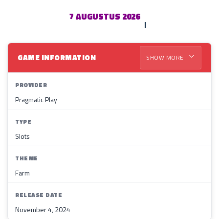
7 AUGUSTUS 2026
GAME INFORMATION
SHOW MORE
PROVIDER
Pragmatic Play
TYPE
Slots
THEME
Farm
RELEASE DATE
November 4, 2024