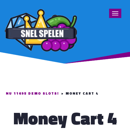
Toggle
navigat
NU 11695 DEMO SLOTS!
>
MONEY CART 4
Money Cart 4