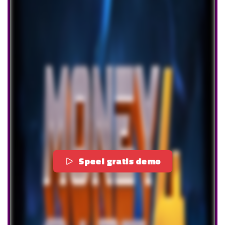
Speel gratis demo