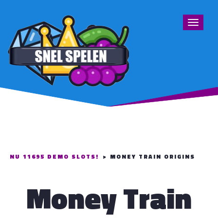
Toggle
navigat
NU 11695 DEMO SLOTS!
>
MONEY TRAIN ORIGINS
Money Train